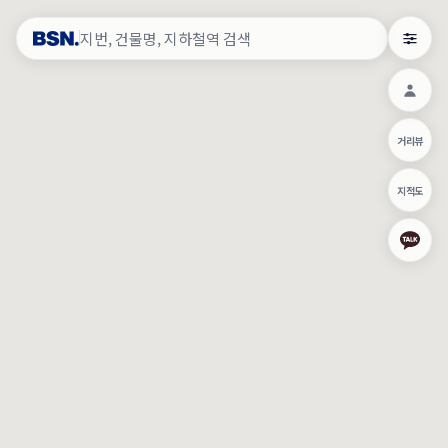
약
×
로그인
×
건물주 & 작업내역
×
관
건물주 정보
네이버로 로그인/가입
거리뷰
주의사항
카카오로 로그인/가입
•
건물주 정보보기 시 이름, 날짜, IP 주소 등 세부적인 조회정보가 서버
지적도
에 기록됩니다.
Apple로 로그인/가입
•
매물 정보는 당사의 주요 영업정보로서 정보유출 등 부정한 사용 시
부정경쟁방지 및 영업비밀보호에 관한 법률에 의거하여 민형사상 책
임이 발생할 수 있으며 조회정보는 수사당국에 증거로 제출 될 수 있
로그인
습니다.
건물주 정보보기
이용약관
개인정보처리방침
위치기반서비스이용약관
작업내역