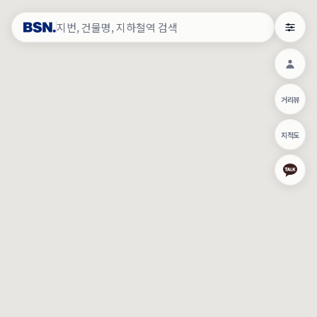
약
×
로그인
×
건물주 & 작업내역
×
관
건물주 정보
네이버로 로그인/가입
거리뷰
주의사항
카카오로 로그인/가입
•
건물주 정보보기 시 이름, 날짜, IP 주소 등 세부적인 조회정보가 서버
지적도
에 기록됩니다.
Apple로 로그인/가입
•
매물 정보는 당사의 주요 영업정보로서 정보유출 등 부정한 사용 시
부정경쟁방지 및 영업비밀보호에 관한 법률에 의거하여 민형사상 책
임이 발생할 수 있으며 조회정보는 수사당국에 증거로 제출 될 수 있
로그인
습니다.
건물주 정보보기
이용약관
개인정보처리방침
위치기반서비스이용약관
작업내역