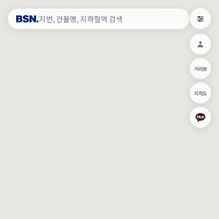
약
×
로그인
×
건물주 & 작업내역
×
관
건물주 정보
네이버로 로그인/가입
거리뷰
주의사항
카카오로 로그인/가입
•
건물주 정보보기 시 이름, 날짜, IP 주소 등 세부적인 조회정보가 서버
지적도
에 기록됩니다.
Apple로 로그인/가입
•
매물 정보는 당사의 주요 영업정보로서 정보유출 등 부정한 사용 시
부정경쟁방지 및 영업비밀보호에 관한 법률에 의거하여 민형사상 책
임이 발생할 수 있으며 조회정보는 수사당국에 증거로 제출 될 수 있
로그인
습니다.
건물주 정보보기
이용약관
개인정보처리방침
위치기반서비스이용약관
작업내역