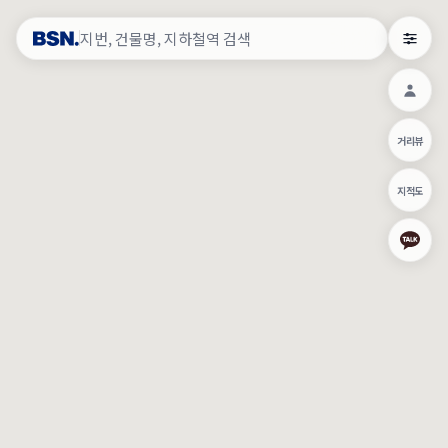
약
×
로그인
×
건물주 & 작업내역
×
관
건물주 정보
네이버로 로그인/가입
거리뷰
주의사항
카카오로 로그인/가입
•
건물주 정보보기 시 이름, 날짜, IP 주소 등 세부적인 조회정보가 서버
지적도
에 기록됩니다.
Apple로 로그인/가입
•
매물 정보는 당사의 주요 영업정보로서 정보유출 등 부정한 사용 시
부정경쟁방지 및 영업비밀보호에 관한 법률에 의거하여 민형사상 책
임이 발생할 수 있으며 조회정보는 수사당국에 증거로 제출 될 수 있
로그인
습니다.
건물주 정보보기
이용약관
개인정보처리방침
위치기반서비스이용약관
작업내역