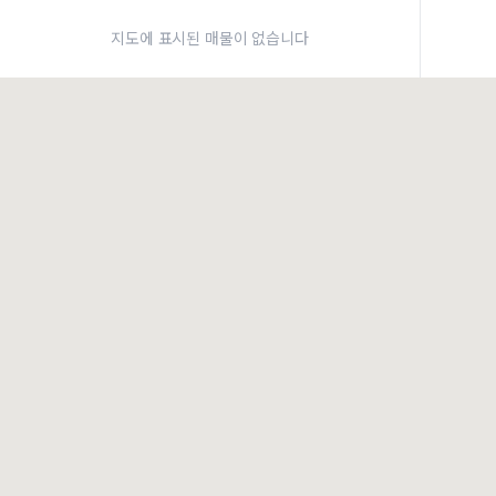
약
지도에 표시된 매물이 없습니다
×
로그인
건물주 & 작업내역
×
관
건물주 정보
네이버로 로그인/가입
주의사항
카카오로 로그인/가입
•
건물주 정보보기 시 이름, 날짜, IP 주소 등 세부적인 조회정보가 서버에 기록
•
매물 정보는 당사의 주요 영업정보로서 정보유출 등 부정한 사용 시 부정경
Apple로 로그인/가입
책임이 발생할 수 있으며 조회정보는 수사당국에 증거로 제출 될 수 있습니다.
건물주 정보보기
로그인
작업내역
이용약관
개인정보처리방침
위치기반서비스이용약관
불러오는 중...