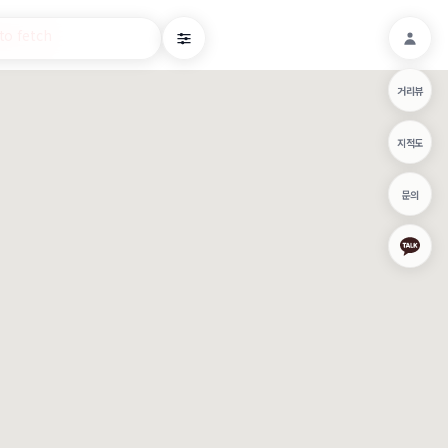
o fetch
거리뷰
지적도
문의