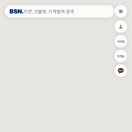
약
×
로그인
×
건물주 & 작업내역
×
관
건물주 정보
네이버로 로그인/가입
거리뷰
주의사항
카카오로 로그인/가입
•
건물주 정보보기 시 이름, 날짜, IP 주소 등 세부적인 조회정보가 서버
지적도
에 기록됩니다.
Apple로 로그인/가입
•
매물 정보는 당사의 주요 영업정보로서 정보유출 등 부정한 사용 시
부정경쟁방지 및 영업비밀보호에 관한 법률에 의거하여 민형사상 책
임이 발생할 수 있으며 조회정보는 수사당국에 증거로 제출 될 수 있
로그인
습니다.
건물주 정보보기
이용약관
개인정보처리방침
위치기반서비스이용약관
작업내역