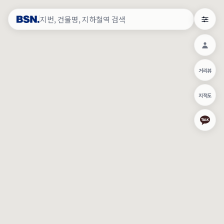
약
×
로그인
×
건물주 & 작업내역
×
관
건물주 정보
네이버로 로그인/가입
거리뷰
주의사항
카카오로 로그인/가입
•
건물주 정보보기 시 이름, 날짜, IP 주소 등 세부적인 조회정보가 서버
지적도
에 기록됩니다.
Apple로 로그인/가입
•
매물 정보는 당사의 주요 영업정보로서 정보유출 등 부정한 사용 시
부정경쟁방지 및 영업비밀보호에 관한 법률에 의거하여 민형사상 책
임이 발생할 수 있으며 조회정보는 수사당국에 증거로 제출 될 수 있
로그인
습니다.
건물주 정보보기
이용약관
개인정보처리방침
위치기반서비스이용약관
작업내역