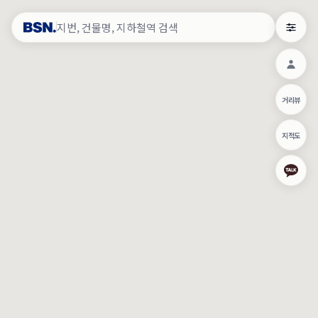
약
×
로그인
×
건물주 & 작업내역
×
관
건물주 정보
네이버로 로그인/가입
거리뷰
주의사항
카카오로 로그인/가입
•
건물주 정보보기 시 이름, 날짜, IP 주소 등 세부적인 조회정보가 서버
지적도
에 기록됩니다.
Apple로 로그인/가입
•
매물 정보는 당사의 주요 영업정보로서 정보유출 등 부정한 사용 시
부정경쟁방지 및 영업비밀보호에 관한 법률에 의거하여 민형사상 책
임이 발생할 수 있으며 조회정보는 수사당국에 증거로 제출 될 수 있
로그인
습니다.
건물주 정보보기
이용약관
개인정보처리방침
위치기반서비스이용약관
작업내역