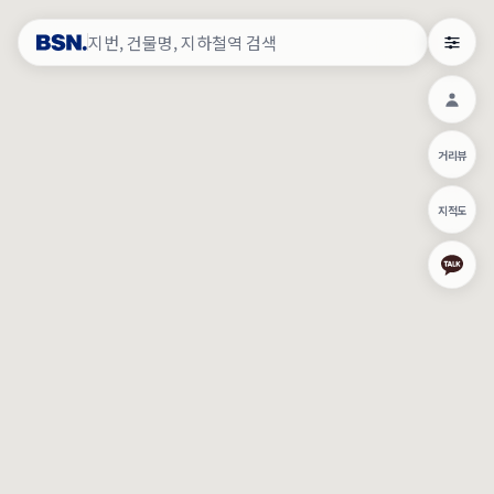
약
×
로그인
×
건물주 & 작업내역
×
관
건물주 정보
네이버로 로그인/가입
거리뷰
주의사항
카카오로 로그인/가입
•
건물주 정보보기 시 이름, 날짜, IP 주소 등 세부적인 조회정보가 서버
지적도
에 기록됩니다.
Apple로 로그인/가입
•
매물 정보는 당사의 주요 영업정보로서 정보유출 등 부정한 사용 시
부정경쟁방지 및 영업비밀보호에 관한 법률에 의거하여 민형사상 책
임이 발생할 수 있으며 조회정보는 수사당국에 증거로 제출 될 수 있
로그인
습니다.
건물주 정보보기
이용약관
개인정보처리방침
위치기반서비스이용약관
작업내역