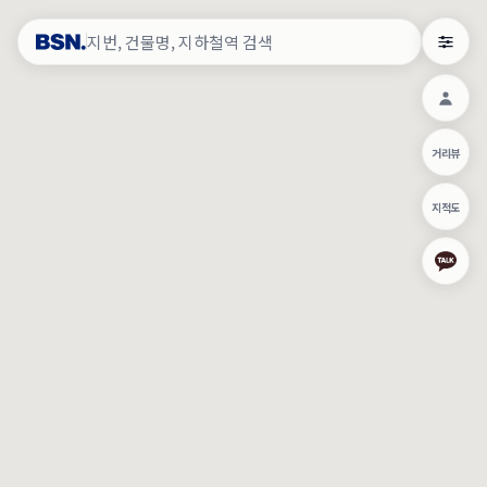
약
×
로그인
×
건물주 & 작업내역
×
관
건물주 정보
네이버로 로그인/가입
거리뷰
주의사항
카카오로 로그인/가입
•
건물주 정보보기 시 이름, 날짜, IP 주소 등 세부적인 조회정보가 서버
지적도
에 기록됩니다.
Apple로 로그인/가입
•
매물 정보는 당사의 주요 영업정보로서 정보유출 등 부정한 사용 시
부정경쟁방지 및 영업비밀보호에 관한 법률에 의거하여 민형사상 책
임이 발생할 수 있으며 조회정보는 수사당국에 증거로 제출 될 수 있
로그인
습니다.
건물주 정보보기
이용약관
개인정보처리방침
위치기반서비스이용약관
작업내역