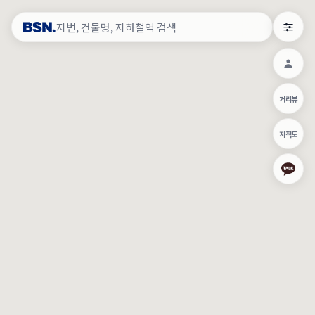
약
×
로그인
×
건물주 & 작업내역
×
관
건물주 정보
네이버로 로그인/가입
거리뷰
주의사항
카카오로 로그인/가입
•
건물주 정보보기 시 이름, 날짜, IP 주소 등 세부적인 조회정보가 서버
지적도
에 기록됩니다.
Apple로 로그인/가입
•
매물 정보는 당사의 주요 영업정보로서 정보유출 등 부정한 사용 시
부정경쟁방지 및 영업비밀보호에 관한 법률에 의거하여 민형사상 책
임이 발생할 수 있으며 조회정보는 수사당국에 증거로 제출 될 수 있
로그인
습니다.
건물주 정보보기
이용약관
개인정보처리방침
위치기반서비스이용약관
작업내역