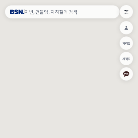
약
×
로그인
×
건물주 & 작업내역
×
관
건물주 정보
네이버로 로그인/가입
거리뷰
주의사항
카카오로 로그인/가입
•
건물주 정보보기 시 이름, 날짜, IP 주소 등 세부적인 조회정보가 서버
지적도
에 기록됩니다.
Apple로 로그인/가입
•
매물 정보는 당사의 주요 영업정보로서 정보유출 등 부정한 사용 시
부정경쟁방지 및 영업비밀보호에 관한 법률에 의거하여 민형사상 책
임이 발생할 수 있으며 조회정보는 수사당국에 증거로 제출 될 수 있
로그인
습니다.
건물주 정보보기
이용약관
개인정보처리방침
위치기반서비스이용약관
작업내역