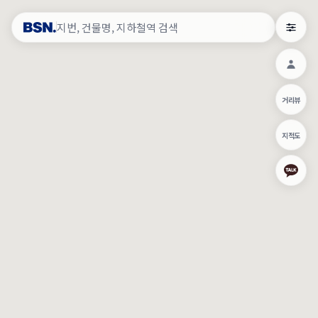
약
×
로그인
×
건물주 & 작업내역
×
관
건물주 정보
네이버로 로그인/가입
거리뷰
주의사항
카카오로 로그인/가입
•
건물주 정보보기 시 이름, 날짜, IP 주소 등 세부적인 조회정보가 서버
지적도
에 기록됩니다.
Apple로 로그인/가입
•
매물 정보는 당사의 주요 영업정보로서 정보유출 등 부정한 사용 시
부정경쟁방지 및 영업비밀보호에 관한 법률에 의거하여 민형사상 책
임이 발생할 수 있으며 조회정보는 수사당국에 증거로 제출 될 수 있
로그인
습니다.
건물주 정보보기
이용약관
개인정보처리방침
위치기반서비스이용약관
작업내역