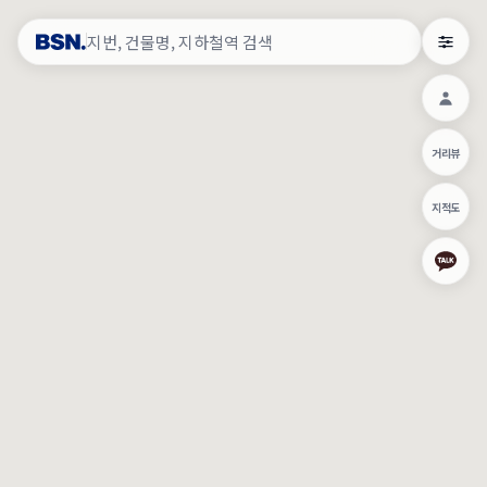
약
×
로그인
×
건물주 & 작업내역
×
관
건물주 정보
네이버로 로그인/가입
거리뷰
주의사항
카카오로 로그인/가입
•
건물주 정보보기 시 이름, 날짜, IP 주소 등 세부적인 조회정보가 서버
지적도
에 기록됩니다.
Apple로 로그인/가입
•
매물 정보는 당사의 주요 영업정보로서 정보유출 등 부정한 사용 시
부정경쟁방지 및 영업비밀보호에 관한 법률에 의거하여 민형사상 책
임이 발생할 수 있으며 조회정보는 수사당국에 증거로 제출 될 수 있
로그인
습니다.
건물주 정보보기
이용약관
개인정보처리방침
위치기반서비스이용약관
작업내역