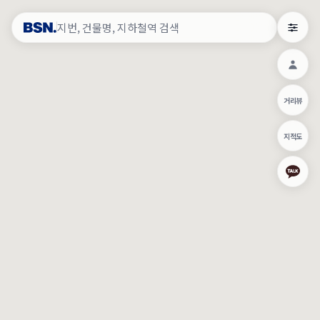
약
×
로그인
×
건물주 & 작업내역
×
관
건물주 정보
네이버로 로그인/가입
거리뷰
주의사항
카카오로 로그인/가입
•
건물주 정보보기 시 이름, 날짜, IP 주소 등 세부적인 조회정보가 서버
지적도
에 기록됩니다.
Apple로 로그인/가입
•
매물 정보는 당사의 주요 영업정보로서 정보유출 등 부정한 사용 시
부정경쟁방지 및 영업비밀보호에 관한 법률에 의거하여 민형사상 책
임이 발생할 수 있으며 조회정보는 수사당국에 증거로 제출 될 수 있
로그인
습니다.
건물주 정보보기
이용약관
개인정보처리방침
위치기반서비스이용약관
작업내역