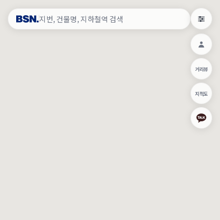
약
×
로그인
×
건물주 & 작업내역
×
관
건물주 정보
네이버로 로그인/가입
거리뷰
주의사항
카카오로 로그인/가입
•
건물주 정보보기 시 이름, 날짜, IP 주소 등 세부적인 조회정보가 서버
지적도
에 기록됩니다.
Apple로 로그인/가입
•
매물 정보는 당사의 주요 영업정보로서 정보유출 등 부정한 사용 시
부정경쟁방지 및 영업비밀보호에 관한 법률에 의거하여 민형사상 책
임이 발생할 수 있으며 조회정보는 수사당국에 증거로 제출 될 수 있
로그인
습니다.
건물주 정보보기
이용약관
개인정보처리방침
위치기반서비스이용약관
작업내역