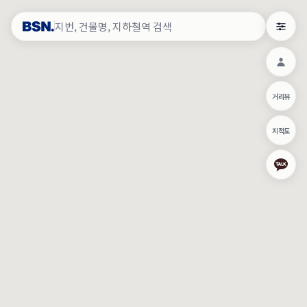
약
×
로그인
×
건물주 & 작업내역
×
관
건물주 정보
네이버로 로그인/가입
거리뷰
주의사항
카카오로 로그인/가입
•
건물주 정보보기 시 이름, 날짜, IP 주소 등 세부적인 조회정보가 서버
지적도
에 기록됩니다.
Apple로 로그인/가입
•
매물 정보는 당사의 주요 영업정보로서 정보유출 등 부정한 사용 시
부정경쟁방지 및 영업비밀보호에 관한 법률에 의거하여 민형사상 책
임이 발생할 수 있으며 조회정보는 수사당국에 증거로 제출 될 수 있
로그인
습니다.
건물주 정보보기
이용약관
개인정보처리방침
위치기반서비스이용약관
작업내역