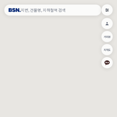
약
×
로그인
×
건물주 & 작업내역
×
관
건물주 정보
네이버로 로그인/가입
거리뷰
주의사항
카카오로 로그인/가입
•
건물주 정보보기 시 이름, 날짜, IP 주소 등 세부적인 조회정보가 서버
지적도
에 기록됩니다.
Apple로 로그인/가입
•
매물 정보는 당사의 주요 영업정보로서 정보유출 등 부정한 사용 시
부정경쟁방지 및 영업비밀보호에 관한 법률에 의거하여 민형사상 책
임이 발생할 수 있으며 조회정보는 수사당국에 증거로 제출 될 수 있
로그인
습니다.
건물주 정보보기
이용약관
개인정보처리방침
위치기반서비스이용약관
작업내역