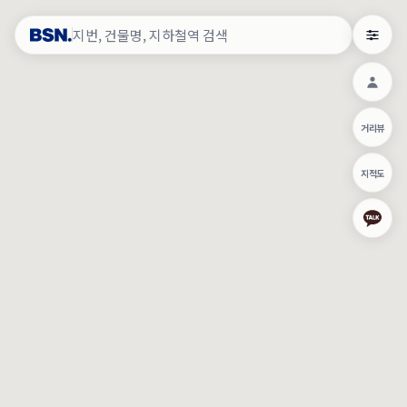
약
×
로그인
×
건물주 & 작업내역
×
관
건물주 정보
네이버로 로그인/가입
거리뷰
주의사항
카카오로 로그인/가입
•
건물주 정보보기 시 이름, 날짜, IP 주소 등 세부적인 조회정보가 서버
지적도
에 기록됩니다.
Apple로 로그인/가입
•
매물 정보는 당사의 주요 영업정보로서 정보유출 등 부정한 사용 시
부정경쟁방지 및 영업비밀보호에 관한 법률에 의거하여 민형사상 책
임이 발생할 수 있으며 조회정보는 수사당국에 증거로 제출 될 수 있
로그인
습니다.
건물주 정보보기
이용약관
개인정보처리방침
위치기반서비스이용약관
작업내역