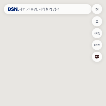
약
×
로그인
×
건물주 & 작업내역
×
관
건물주 정보
네이버로 로그인/가입
거리뷰
주의사항
카카오로 로그인/가입
•
건물주 정보보기 시 이름, 날짜, IP 주소 등 세부적인 조회정보가 서버
지적도
에 기록됩니다.
Apple로 로그인/가입
•
매물 정보는 당사의 주요 영업정보로서 정보유출 등 부정한 사용 시
부정경쟁방지 및 영업비밀보호에 관한 법률에 의거하여 민형사상 책
임이 발생할 수 있으며 조회정보는 수사당국에 증거로 제출 될 수 있
로그인
습니다.
건물주 정보보기
이용약관
개인정보처리방침
위치기반서비스이용약관
작업내역