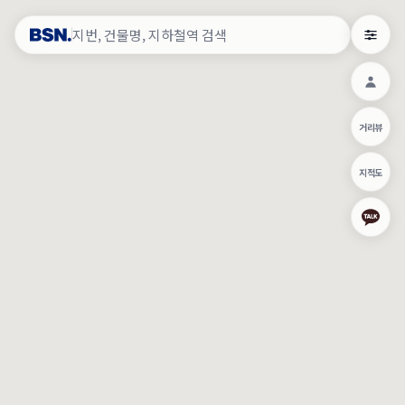
약
×
로그인
×
건물주 & 작업내역
×
관
건물주 정보
네이버로 로그인/가입
거리뷰
주의사항
카카오로 로그인/가입
•
건물주 정보보기 시 이름, 날짜, IP 주소 등 세부적인 조회정보가 서버
지적도
에 기록됩니다.
Apple로 로그인/가입
•
매물 정보는 당사의 주요 영업정보로서 정보유출 등 부정한 사용 시
부정경쟁방지 및 영업비밀보호에 관한 법률에 의거하여 민형사상 책
임이 발생할 수 있으며 조회정보는 수사당국에 증거로 제출 될 수 있
로그인
습니다.
건물주 정보보기
이용약관
개인정보처리방침
위치기반서비스이용약관
작업내역