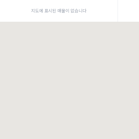
약
지도에 표시된 매물이 없습니다
×
로그인
건물주 & 작업내역
×
관
건물주 정보
네이버로 로그인/가입
주의사항
카카오로 로그인/가입
•
건물주 정보보기 시 이름, 날짜, IP 주소 등 세부적인 조회정보가 서버에 기록
•
매물 정보는 당사의 주요 영업정보로서 정보유출 등 부정한 사용 시 부정경
Apple로 로그인/가입
책임이 발생할 수 있으며 조회정보는 수사당국에 증거로 제출 될 수 있습니다.
건물주 정보보기
로그인
작업내역
이용약관
개인정보처리방침
위치기반서비스이용약관
불러오는 중...