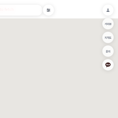
o fetch
거리뷰
지적도
문의