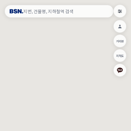
약
×
로그인
×
건물주 & 작업내역
×
관
건물주 정보
네이버로 로그인/가입
거리뷰
주의사항
카카오로 로그인/가입
•
건물주 정보보기 시 이름, 날짜, IP 주소 등 세부적인 조회정보가 서버
지적도
에 기록됩니다.
Apple로 로그인/가입
•
매물 정보는 당사의 주요 영업정보로서 정보유출 등 부정한 사용 시
부정경쟁방지 및 영업비밀보호에 관한 법률에 의거하여 민형사상 책
임이 발생할 수 있으며 조회정보는 수사당국에 증거로 제출 될 수 있
로그인
습니다.
건물주 정보보기
이용약관
개인정보처리방침
위치기반서비스이용약관
작업내역