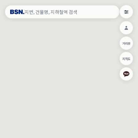
약
×
로그인
×
건물주 & 작업내역
×
관
건물주 정보
네이버로 로그인/가입
거리뷰
주의사항
카카오로 로그인/가입
•
건물주 정보보기 시 이름, 날짜, IP 주소 등 세부적인 조회정보가 서버
지적도
에 기록됩니다.
Apple로 로그인/가입
•
매물 정보는 당사의 주요 영업정보로서 정보유출 등 부정한 사용 시
부정경쟁방지 및 영업비밀보호에 관한 법률에 의거하여 민형사상 책
임이 발생할 수 있으며 조회정보는 수사당국에 증거로 제출 될 수 있
로그인
습니다.
건물주 정보보기
이용약관
개인정보처리방침
위치기반서비스이용약관
작업내역