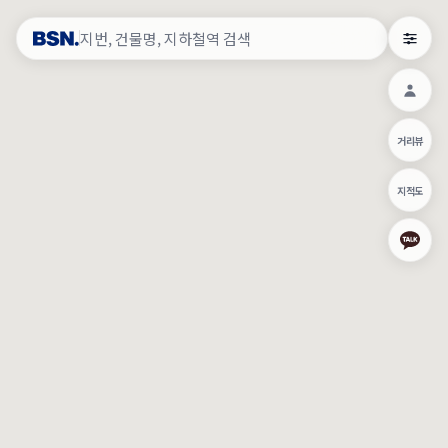
약
×
로그인
×
건물주 & 작업내역
×
관
건물주 정보
네이버로 로그인/가입
거리뷰
주의사항
카카오로 로그인/가입
•
건물주 정보보기 시 이름, 날짜, IP 주소 등 세부적인 조회정보가 서버
지적도
에 기록됩니다.
Apple로 로그인/가입
•
매물 정보는 당사의 주요 영업정보로서 정보유출 등 부정한 사용 시
부정경쟁방지 및 영업비밀보호에 관한 법률에 의거하여 민형사상 책
임이 발생할 수 있으며 조회정보는 수사당국에 증거로 제출 될 수 있
로그인
습니다.
건물주 정보보기
이용약관
개인정보처리방침
위치기반서비스이용약관
작업내역