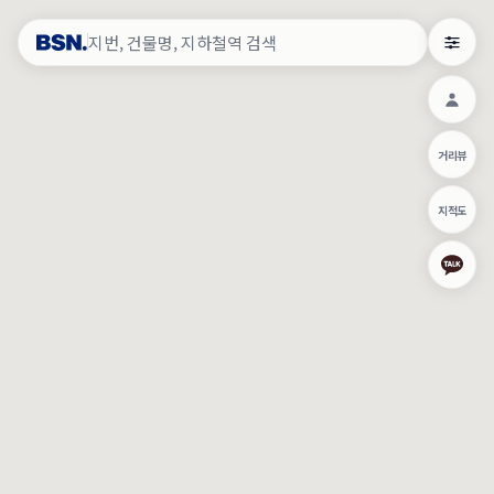
약
×
로그인
×
건물주 & 작업내역
×
관
건물주 정보
네이버로 로그인/가입
거리뷰
주의사항
카카오로 로그인/가입
•
건물주 정보보기 시 이름, 날짜, IP 주소 등 세부적인 조회정보가 서버
지적도
에 기록됩니다.
Apple로 로그인/가입
•
매물 정보는 당사의 주요 영업정보로서 정보유출 등 부정한 사용 시
부정경쟁방지 및 영업비밀보호에 관한 법률에 의거하여 민형사상 책
임이 발생할 수 있으며 조회정보는 수사당국에 증거로 제출 될 수 있
로그인
습니다.
건물주 정보보기
이용약관
개인정보처리방침
위치기반서비스이용약관
작업내역