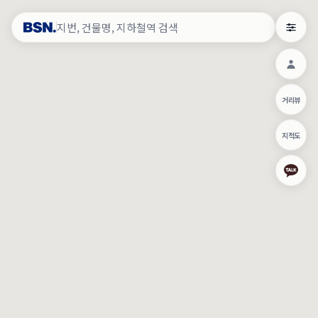
약
×
로그인
×
건물주 & 작업내역
×
관
건물주 정보
네이버로 로그인/가입
거리뷰
주의사항
카카오로 로그인/가입
•
건물주 정보보기 시 이름, 날짜, IP 주소 등 세부적인 조회정보가 서버
지적도
에 기록됩니다.
Apple로 로그인/가입
•
매물 정보는 당사의 주요 영업정보로서 정보유출 등 부정한 사용 시
부정경쟁방지 및 영업비밀보호에 관한 법률에 의거하여 민형사상 책
임이 발생할 수 있으며 조회정보는 수사당국에 증거로 제출 될 수 있
로그인
습니다.
건물주 정보보기
이용약관
개인정보처리방침
위치기반서비스이용약관
작업내역