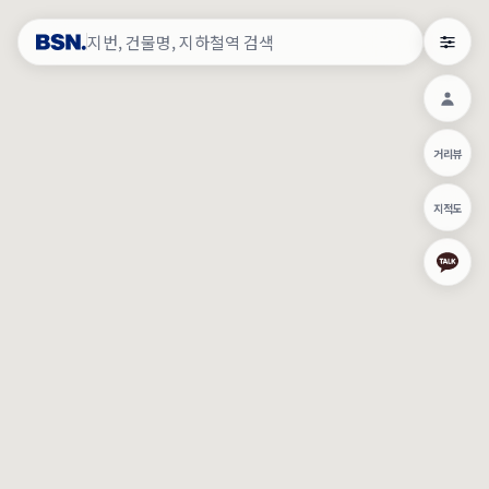
약
×
로그인
×
건물주 & 작업내역
×
관
건물주 정보
네이버로 로그인/가입
거리뷰
주의사항
카카오로 로그인/가입
•
건물주 정보보기 시 이름, 날짜, IP 주소 등 세부적인 조회정보가 서버
지적도
에 기록됩니다.
Apple로 로그인/가입
•
매물 정보는 당사의 주요 영업정보로서 정보유출 등 부정한 사용 시
부정경쟁방지 및 영업비밀보호에 관한 법률에 의거하여 민형사상 책
임이 발생할 수 있으며 조회정보는 수사당국에 증거로 제출 될 수 있
로그인
습니다.
건물주 정보보기
이용약관
개인정보처리방침
위치기반서비스이용약관
작업내역