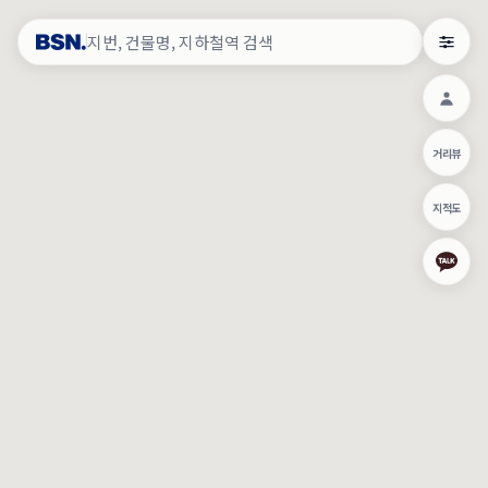
약
×
로그인
×
건물주 & 작업내역
×
관
건물주 정보
네이버로 로그인/가입
거리뷰
주의사항
카카오로 로그인/가입
•
건물주 정보보기 시 이름, 날짜, IP 주소 등 세부적인 조회정보가 서버
지적도
에 기록됩니다.
Apple로 로그인/가입
•
매물 정보는 당사의 주요 영업정보로서 정보유출 등 부정한 사용 시
부정경쟁방지 및 영업비밀보호에 관한 법률에 의거하여 민형사상 책
임이 발생할 수 있으며 조회정보는 수사당국에 증거로 제출 될 수 있
로그인
습니다.
건물주 정보보기
이용약관
개인정보처리방침
위치기반서비스이용약관
작업내역