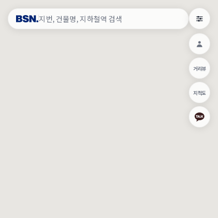
약
×
로그인
×
건물주 & 작업내역
×
관
건물주 정보
네이버로 로그인/가입
거리뷰
주의사항
카카오로 로그인/가입
•
건물주 정보보기 시 이름, 날짜, IP 주소 등 세부적인 조회정보가 서버
지적도
에 기록됩니다.
Apple로 로그인/가입
•
매물 정보는 당사의 주요 영업정보로서 정보유출 등 부정한 사용 시
부정경쟁방지 및 영업비밀보호에 관한 법률에 의거하여 민형사상 책
임이 발생할 수 있으며 조회정보는 수사당국에 증거로 제출 될 수 있
로그인
습니다.
건물주 정보보기
이용약관
개인정보처리방침
위치기반서비스이용약관
작업내역