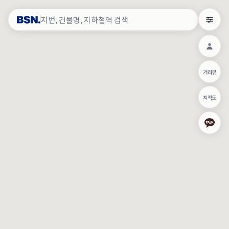
약
×
로그인
×
건물주 & 작업내역
×
관
건물주 정보
네이버로 로그인/가입
거리뷰
주의사항
카카오로 로그인/가입
•
건물주 정보보기 시 이름, 날짜, IP 주소 등 세부적인 조회정보가 서버
지적도
에 기록됩니다.
Apple로 로그인/가입
•
매물 정보는 당사의 주요 영업정보로서 정보유출 등 부정한 사용 시
부정경쟁방지 및 영업비밀보호에 관한 법률에 의거하여 민형사상 책
임이 발생할 수 있으며 조회정보는 수사당국에 증거로 제출 될 수 있
로그인
습니다.
건물주 정보보기
이용약관
개인정보처리방침
위치기반서비스이용약관
작업내역