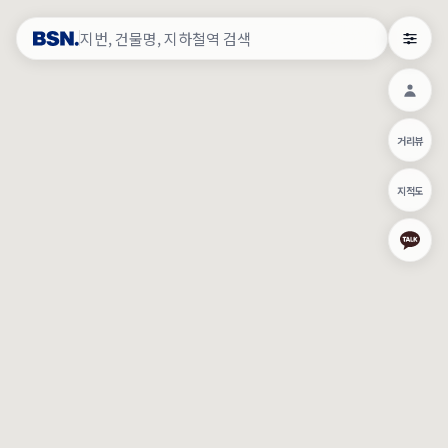
약
×
로그인
×
건물주 & 작업내역
×
관
건물주 정보
네이버로 로그인/가입
거리뷰
주의사항
카카오로 로그인/가입
•
건물주 정보보기 시 이름, 날짜, IP 주소 등 세부적인 조회정보가 서버
지적도
에 기록됩니다.
Apple로 로그인/가입
•
매물 정보는 당사의 주요 영업정보로서 정보유출 등 부정한 사용 시
부정경쟁방지 및 영업비밀보호에 관한 법률에 의거하여 민형사상 책
임이 발생할 수 있으며 조회정보는 수사당국에 증거로 제출 될 수 있
로그인
습니다.
건물주 정보보기
이용약관
개인정보처리방침
위치기반서비스이용약관
작업내역