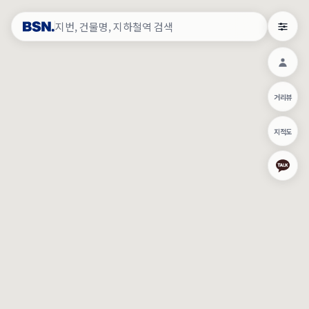
약
×
로그인
×
건물주 & 작업내역
×
관
건물주 정보
네이버로 로그인/가입
거리뷰
주의사항
카카오로 로그인/가입
•
건물주 정보보기 시 이름, 날짜, IP 주소 등 세부적인 조회정보가 서버
지적도
에 기록됩니다.
Apple로 로그인/가입
•
매물 정보는 당사의 주요 영업정보로서 정보유출 등 부정한 사용 시
부정경쟁방지 및 영업비밀보호에 관한 법률에 의거하여 민형사상 책
임이 발생할 수 있으며 조회정보는 수사당국에 증거로 제출 될 수 있
로그인
습니다.
건물주 정보보기
이용약관
개인정보처리방침
위치기반서비스이용약관
작업내역