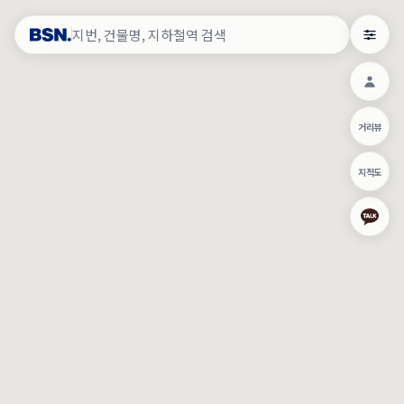
약
×
로그인
×
건물주 & 작업내역
×
관
건물주 정보
네이버로 로그인/가입
거리뷰
주의사항
카카오로 로그인/가입
•
건물주 정보보기 시 이름, 날짜, IP 주소 등 세부적인 조회정보가 서버
지적도
에 기록됩니다.
Apple로 로그인/가입
•
매물 정보는 당사의 주요 영업정보로서 정보유출 등 부정한 사용 시
부정경쟁방지 및 영업비밀보호에 관한 법률에 의거하여 민형사상 책
임이 발생할 수 있으며 조회정보는 수사당국에 증거로 제출 될 수 있
로그인
습니다.
건물주 정보보기
이용약관
개인정보처리방침
위치기반서비스이용약관
작업내역