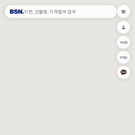
약
×
로그인
×
건물주 & 작업내역
×
관
건물주 정보
네이버로 로그인/가입
거리뷰
주의사항
카카오로 로그인/가입
•
건물주 정보보기 시 이름, 날짜, IP 주소 등 세부적인 조회정보가 서버
지적도
에 기록됩니다.
Apple로 로그인/가입
•
매물 정보는 당사의 주요 영업정보로서 정보유출 등 부정한 사용 시
부정경쟁방지 및 영업비밀보호에 관한 법률에 의거하여 민형사상 책
임이 발생할 수 있으며 조회정보는 수사당국에 증거로 제출 될 수 있
로그인
습니다.
건물주 정보보기
이용약관
개인정보처리방침
위치기반서비스이용약관
작업내역