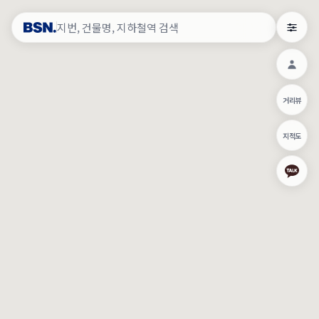
약
×
로그인
×
건물주 & 작업내역
×
관
건물주 정보
네이버로 로그인/가입
거리뷰
주의사항
카카오로 로그인/가입
•
건물주 정보보기 시 이름, 날짜, IP 주소 등 세부적인 조회정보가 서버
지적도
에 기록됩니다.
Apple로 로그인/가입
•
매물 정보는 당사의 주요 영업정보로서 정보유출 등 부정한 사용 시
부정경쟁방지 및 영업비밀보호에 관한 법률에 의거하여 민형사상 책
임이 발생할 수 있으며 조회정보는 수사당국에 증거로 제출 될 수 있
로그인
습니다.
건물주 정보보기
이용약관
개인정보처리방침
위치기반서비스이용약관
작업내역