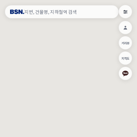
약
×
로그인
×
건물주 & 작업내역
×
관
건물주 정보
네이버로 로그인/가입
거리뷰
주의사항
카카오로 로그인/가입
•
건물주 정보보기 시 이름, 날짜, IP 주소 등 세부적인 조회정보가 서버
지적도
에 기록됩니다.
Apple로 로그인/가입
•
매물 정보는 당사의 주요 영업정보로서 정보유출 등 부정한 사용 시
부정경쟁방지 및 영업비밀보호에 관한 법률에 의거하여 민형사상 책
임이 발생할 수 있으며 조회정보는 수사당국에 증거로 제출 될 수 있
로그인
습니다.
건물주 정보보기
이용약관
개인정보처리방침
위치기반서비스이용약관
작업내역