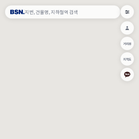
약
×
로그인
×
건물주 & 작업내역
×
관
건물주 정보
네이버로 로그인/가입
거리뷰
주의사항
카카오로 로그인/가입
•
건물주 정보보기 시 이름, 날짜, IP 주소 등 세부적인 조회정보가 서버
지적도
에 기록됩니다.
Apple로 로그인/가입
•
매물 정보는 당사의 주요 영업정보로서 정보유출 등 부정한 사용 시
부정경쟁방지 및 영업비밀보호에 관한 법률에 의거하여 민형사상 책
임이 발생할 수 있으며 조회정보는 수사당국에 증거로 제출 될 수 있
로그인
습니다.
건물주 정보보기
이용약관
개인정보처리방침
위치기반서비스이용약관
작업내역