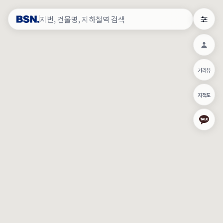
약
×
로그인
×
건물주 & 작업내역
×
관
건물주 정보
네이버로 로그인/가입
거리뷰
주의사항
카카오로 로그인/가입
•
건물주 정보보기 시 이름, 날짜, IP 주소 등 세부적인 조회정보가 서버
지적도
에 기록됩니다.
Apple로 로그인/가입
•
매물 정보는 당사의 주요 영업정보로서 정보유출 등 부정한 사용 시
부정경쟁방지 및 영업비밀보호에 관한 법률에 의거하여 민형사상 책
임이 발생할 수 있으며 조회정보는 수사당국에 증거로 제출 될 수 있
로그인
습니다.
건물주 정보보기
이용약관
개인정보처리방침
위치기반서비스이용약관
작업내역