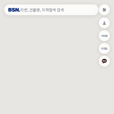
약
×
로그인
×
건물주 & 작업내역
×
관
건물주 정보
네이버로 로그인/가입
거리뷰
주의사항
카카오로 로그인/가입
•
건물주 정보보기 시 이름, 날짜, IP 주소 등 세부적인 조회정보가 서버
지적도
에 기록됩니다.
Apple로 로그인/가입
•
매물 정보는 당사의 주요 영업정보로서 정보유출 등 부정한 사용 시
부정경쟁방지 및 영업비밀보호에 관한 법률에 의거하여 민형사상 책
임이 발생할 수 있으며 조회정보는 수사당국에 증거로 제출 될 수 있
로그인
습니다.
건물주 정보보기
이용약관
개인정보처리방침
위치기반서비스이용약관
작업내역