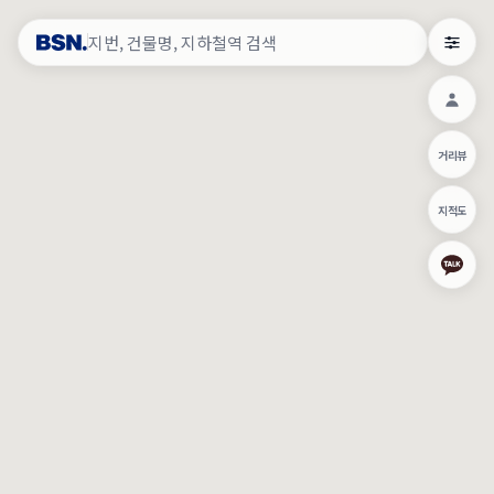
약
×
로그인
×
건물주 & 작업내역
×
관
건물주 정보
네이버로 로그인/가입
거리뷰
주의사항
카카오로 로그인/가입
•
건물주 정보보기 시 이름, 날짜, IP 주소 등 세부적인 조회정보가 서버
지적도
에 기록됩니다.
Apple로 로그인/가입
•
매물 정보는 당사의 주요 영업정보로서 정보유출 등 부정한 사용 시
부정경쟁방지 및 영업비밀보호에 관한 법률에 의거하여 민형사상 책
임이 발생할 수 있으며 조회정보는 수사당국에 증거로 제출 될 수 있
로그인
습니다.
건물주 정보보기
이용약관
개인정보처리방침
위치기반서비스이용약관
작업내역