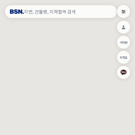
약
×
로그인
×
건물주 & 작업내역
×
관
건물주 정보
네이버로 로그인/가입
거리뷰
주의사항
카카오로 로그인/가입
•
건물주 정보보기 시 이름, 날짜, IP 주소 등 세부적인 조회정보가 서버
지적도
에 기록됩니다.
Apple로 로그인/가입
•
매물 정보는 당사의 주요 영업정보로서 정보유출 등 부정한 사용 시
부정경쟁방지 및 영업비밀보호에 관한 법률에 의거하여 민형사상 책
임이 발생할 수 있으며 조회정보는 수사당국에 증거로 제출 될 수 있
로그인
습니다.
건물주 정보보기
이용약관
개인정보처리방침
위치기반서비스이용약관
작업내역