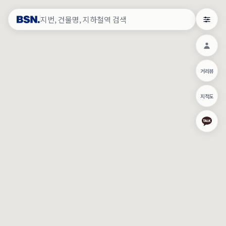
약
×
로그인
×
건물주 & 작업내역
×
관
건물주 정보
네이버로 로그인/가입
거리뷰
주의사항
카카오로 로그인/가입
•
건물주 정보보기 시 이름, 날짜, IP 주소 등 세부적인 조회정보가 서버
지적도
에 기록됩니다.
Apple로 로그인/가입
•
매물 정보는 당사의 주요 영업정보로서 정보유출 등 부정한 사용 시
부정경쟁방지 및 영업비밀보호에 관한 법률에 의거하여 민형사상 책
임이 발생할 수 있으며 조회정보는 수사당국에 증거로 제출 될 수 있
로그인
습니다.
건물주 정보보기
이용약관
개인정보처리방침
위치기반서비스이용약관
작업내역