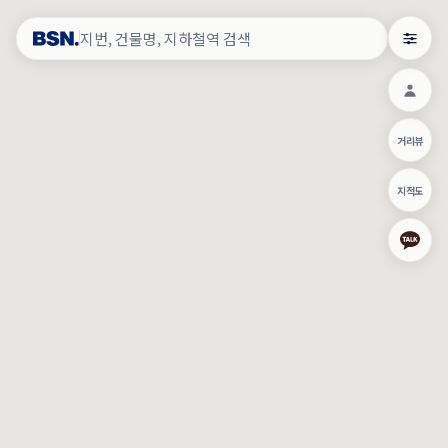
약
×
로그인
×
건물주 & 작업내역
×
관
건물주 정보
네이버로 로그인/가입
거리뷰
주의사항
카카오로 로그인/가입
•
건물주 정보보기 시 이름, 날짜, IP 주소 등 세부적인 조회정보가 서버
지적도
에 기록됩니다.
Apple로 로그인/가입
•
매물 정보는 당사의 주요 영업정보로서 정보유출 등 부정한 사용 시
부정경쟁방지 및 영업비밀보호에 관한 법률에 의거하여 민형사상 책
임이 발생할 수 있으며 조회정보는 수사당국에 증거로 제출 될 수 있
로그인
습니다.
건물주 정보보기
이용약관
개인정보처리방침
위치기반서비스이용약관
작업내역