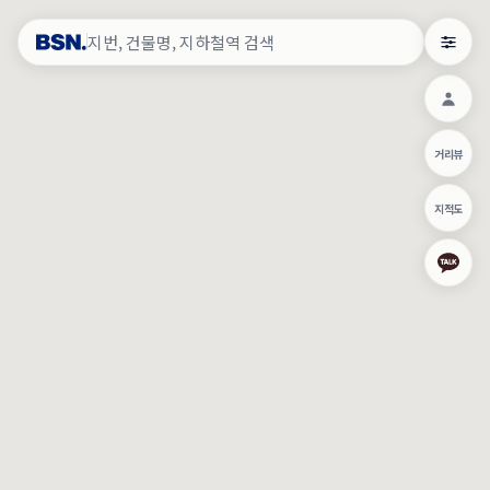
약
×
로그인
×
건물주 & 작업내역
×
관
건물주 정보
네이버로 로그인/가입
거리뷰
주의사항
카카오로 로그인/가입
•
건물주 정보보기 시 이름, 날짜, IP 주소 등 세부적인 조회정보가 서버
지적도
에 기록됩니다.
Apple로 로그인/가입
•
매물 정보는 당사의 주요 영업정보로서 정보유출 등 부정한 사용 시
부정경쟁방지 및 영업비밀보호에 관한 법률에 의거하여 민형사상 책
임이 발생할 수 있으며 조회정보는 수사당국에 증거로 제출 될 수 있
로그인
습니다.
건물주 정보보기
이용약관
개인정보처리방침
위치기반서비스이용약관
작업내역