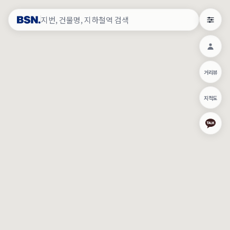
약
×
로그인
×
건물주 & 작업내역
×
관
건물주 정보
네이버로 로그인/가입
거리뷰
주의사항
카카오로 로그인/가입
•
건물주 정보보기 시 이름, 날짜, IP 주소 등 세부적인 조회정보가 서버
지적도
에 기록됩니다.
Apple로 로그인/가입
•
매물 정보는 당사의 주요 영업정보로서 정보유출 등 부정한 사용 시
부정경쟁방지 및 영업비밀보호에 관한 법률에 의거하여 민형사상 책
임이 발생할 수 있으며 조회정보는 수사당국에 증거로 제출 될 수 있
로그인
습니다.
건물주 정보보기
이용약관
개인정보처리방침
위치기반서비스이용약관
작업내역