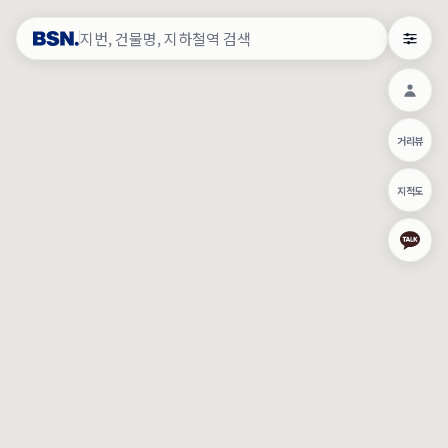
약
×
로그인
×
건물주 & 작업내역
×
관
건물주 정보
네이버로 로그인/가입
거리뷰
주의사항
카카오로 로그인/가입
•
건물주 정보보기 시 이름, 날짜, IP 주소 등 세부적인 조회정보가 서버
지적도
에 기록됩니다.
Apple로 로그인/가입
•
매물 정보는 당사의 주요 영업정보로서 정보유출 등 부정한 사용 시
부정경쟁방지 및 영업비밀보호에 관한 법률에 의거하여 민형사상 책
임이 발생할 수 있으며 조회정보는 수사당국에 증거로 제출 될 수 있
로그인
습니다.
건물주 정보보기
이용약관
개인정보처리방침
위치기반서비스이용약관
작업내역