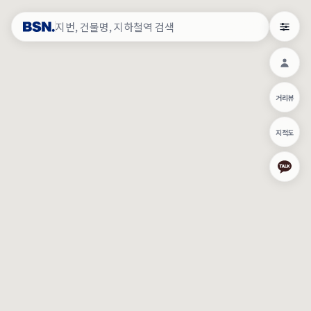
약
×
로그인
×
건물주 & 작업내역
×
관
건물주 정보
네이버로 로그인/가입
거리뷰
주의사항
카카오로 로그인/가입
•
건물주 정보보기 시 이름, 날짜, IP 주소 등 세부적인 조회정보가 서버
지적도
에 기록됩니다.
Apple로 로그인/가입
•
매물 정보는 당사의 주요 영업정보로서 정보유출 등 부정한 사용 시
부정경쟁방지 및 영업비밀보호에 관한 법률에 의거하여 민형사상 책
임이 발생할 수 있으며 조회정보는 수사당국에 증거로 제출 될 수 있
로그인
습니다.
건물주 정보보기
이용약관
개인정보처리방침
위치기반서비스이용약관
작업내역