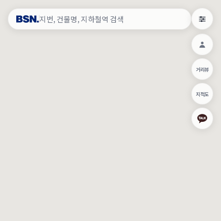
약
×
로그인
×
건물주 & 작업내역
×
관
건물주 정보
네이버로 로그인/가입
거리뷰
주의사항
카카오로 로그인/가입
•
건물주 정보보기 시 이름, 날짜, IP 주소 등 세부적인 조회정보가 서버
지적도
에 기록됩니다.
Apple로 로그인/가입
•
매물 정보는 당사의 주요 영업정보로서 정보유출 등 부정한 사용 시
부정경쟁방지 및 영업비밀보호에 관한 법률에 의거하여 민형사상 책
임이 발생할 수 있으며 조회정보는 수사당국에 증거로 제출 될 수 있
로그인
습니다.
건물주 정보보기
이용약관
개인정보처리방침
위치기반서비스이용약관
작업내역