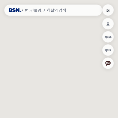
약
×
로그인
×
건물주 & 작업내역
×
관
건물주 정보
네이버로 로그인/가입
거리뷰
주의사항
카카오로 로그인/가입
•
건물주 정보보기 시 이름, 날짜, IP 주소 등 세부적인 조회정보가 서버
지적도
에 기록됩니다.
Apple로 로그인/가입
•
매물 정보는 당사의 주요 영업정보로서 정보유출 등 부정한 사용 시
부정경쟁방지 및 영업비밀보호에 관한 법률에 의거하여 민형사상 책
임이 발생할 수 있으며 조회정보는 수사당국에 증거로 제출 될 수 있
로그인
습니다.
건물주 정보보기
이용약관
개인정보처리방침
위치기반서비스이용약관
작업내역